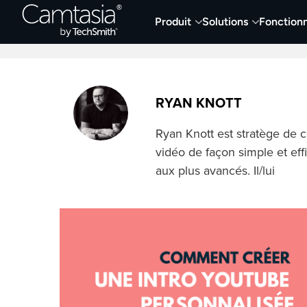
Passer
Produit
Solutions
Fonctionn
directement
Derniers articles
Capture et enregistremen
au
contenu
RYAN KNOTT
Ryan Knott est stratège de c
vidéo de façon simple et ef
aux plus avancés. Il/lui