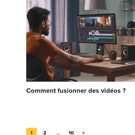
Comment fusionner des vidéos ?
1
2
…
10
>