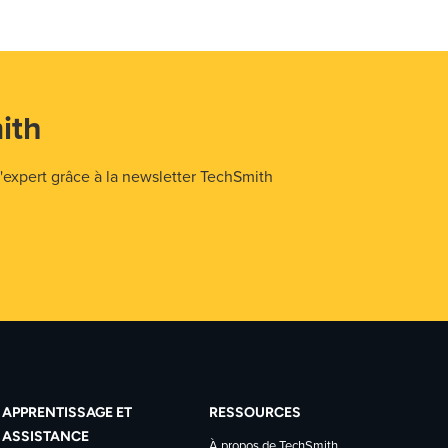
ith
expert grâce à la newsletter TechSmith
APPRENTISSAGE ET
RESSOURCES
ASSISTANCE
À propos de TechSmith