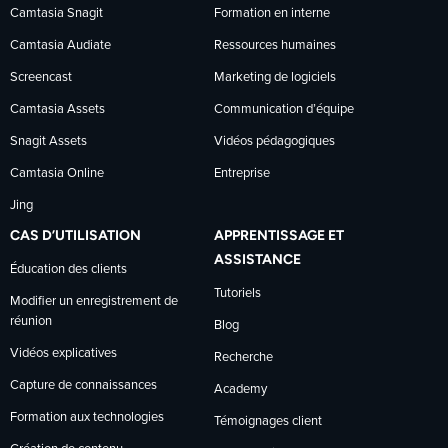
Camtasia Snagit
Formation en interne
Facebook
LinkedIn
YouTube
Camtasia Audiate
Ressources humaines
Screencast
Marketing de logiciels
Camtasia Assets
Communication d’équipe
Snagit Assets
Vidéos pédagogiques
Camtasia Online
Entreprise
Jing
CAS D’UTILISATION
APPRENTISSAGE ET
ASSISTANCE
Éducation des clients
Tutoriels
Modifier un enregistrement de
réunion
Blog
Vidéos explicatives
Recherche
Capture de connaissances
Academy
Formation aux technologies
Témoignages client