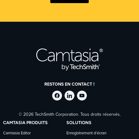
RESTONS EN CONTACT !
Suivre
Suivre
Suivre
© 2026 TechSmith Corporation. Tous droits réservés.
TechSmith
TechSmith
TechSmith
CAMTASIA PRODUITS
SOLUTIONS
sur
sur
sur
Camtasia Editor
Enregistrement d’écran