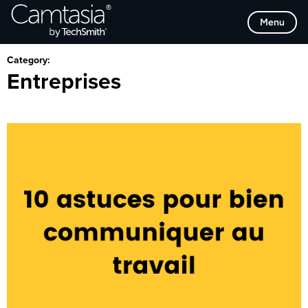
Passer
Browse Categories
Menu
directement
au
contenu
Category:
Entreprises