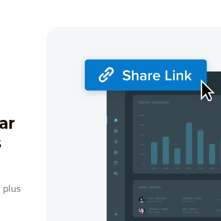
ar
s
r plus