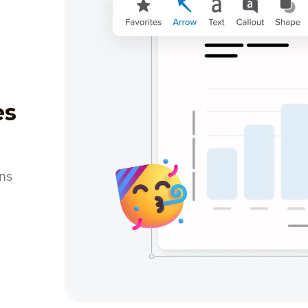
es
ons