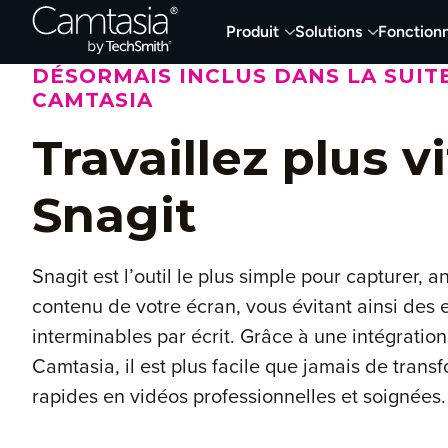
Passer
Produit
Solutions
Fonctionn
directement
au
DÉSORMAIS INCLUS DANS LA SUIT
contenu
CAMTASIA
Travaillez plus v
Snagit
Snagit est l’outil le plus simple pour capturer, a
contenu de votre écran, vous évitant ainsi des 
interminables par écrit. Grâce à une intégrati
Camtasia, il est plus facile que jamais de tran
rapides en vidéos professionnelles et soignées.