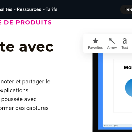
alités
Ressources
Tarifs
Tél
E DE PRODUITS
ite avec
nnoter et partager le
explications
on poussée avec
sformer des captures