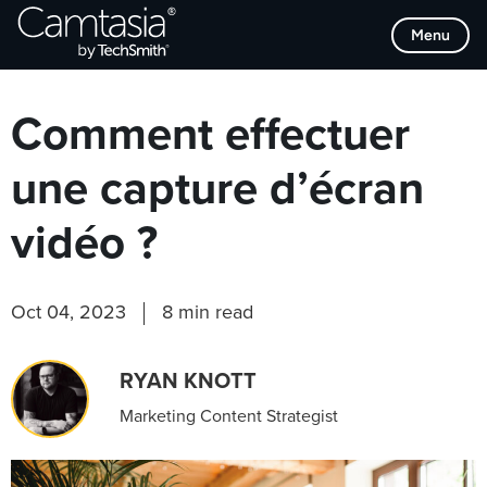
Passer
Browse Categories
Menu
directement
au
contenu
Comment effectuer
une capture d’écran
vidéo ?
Oct 04, 2023
8 min read
RYAN KNOTT
Marketing Content Strategist