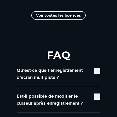
Voir toutes les licences
FAQ
Qu’est-ce que l’enregistrement
d’écran multipiste ?
L’enregistrement d’écran multipiste capture
Est-il possible de modifier le
plusieurs sources multimédias (comme
l’écran, la caméra et l’audio) sur des pistes
curseur après enregistrement ?
distinctes, ce qui vous apporte plus de
souplesse lors du montage. Editor est capable
Tout à fait ! Editor capture des données de