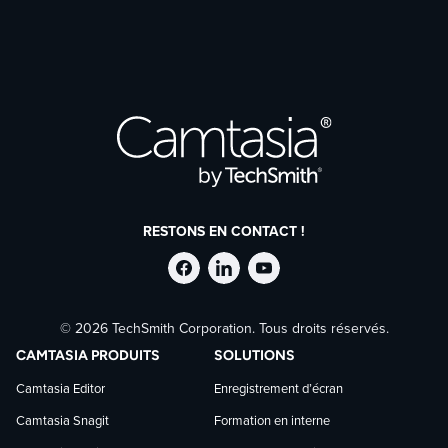
RESTONS EN CONTACT !
Suivre
Suivre
Suivre
© 2026 TechSmith Corporation. Tous droits réservés.
TechSmith
TechSmith
TechSmith
CAMTASIA PRODUITS
SOLUTIONS
sur
sur
sur
Camtasia Editor
Enregistrement d’écran
Camtasia Snagit
Formation en interne
Facebook
LinkedIn
YouTube