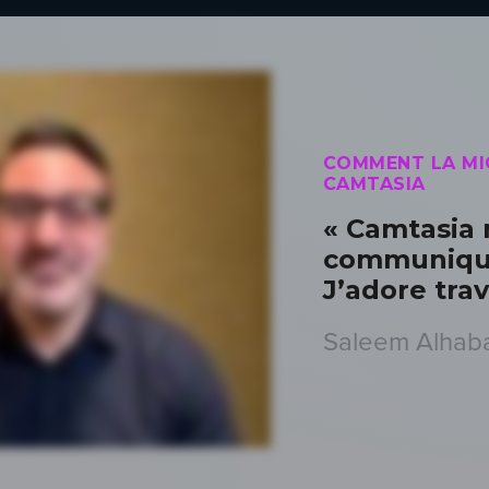
COMMENT LA MIC
CAMTASIA
« Camtasia 
communique
J’adore trav
Saleem Alhaba