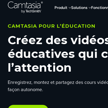
Passer
Produit
Solutions
Fonctionn
directement
au
contenu
CAMTASIA POUR L’ÉDUCATION
Créez des vidéo
éducatives qui 
l’attention
Enregistrez, montez et partagez des cours vidéo
façon autonome.