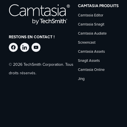
CAMTASIA PRODUITS
Camtasia Editor
Camtasia Snagit
Camtasia Audiate
RESTONS EN CONTACT !
Screencast
Suivre
Suivre
Suivre
Camtasia Assets
Snagit Assets
© 2026 TechSmith Corporation. Tous
TechSmith
TechSmith
TechSmith
Camtasia Online
droits réservés.
Jing
sur
sur
sur
Facebook
LinkedIn
YouTube