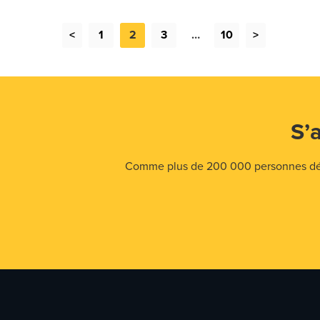
<
1
2
3
…
10
>
S’
Comme plus de 200 000 personnes déjà,