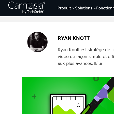
Passer
Produit
Solutions
Fonctionn
directement
Derniers articles
Capture et enregistremen
au
contenu
RYAN KNOTT
Ryan Knott est stratège de c
vidéo de façon simple et ef
aux plus avancés. Il/lui