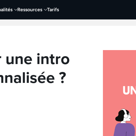
alités
Ressources
Tarifs
t vidéo
Vidéo
Visuels
Entreprises
Éduca
une intro
nalisée ?