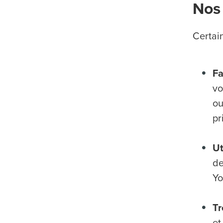
Nos 
Certai
Fa
vo
ou
pr
Ut
de
Yo
Tr
et