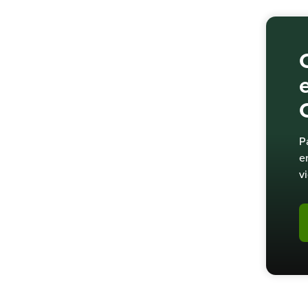
P
e
v