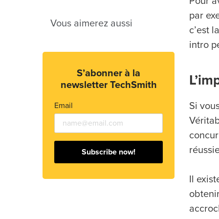
Pour a
par ex
Vous aimerez aussi
c’est 
intro p
S’abonner à la
L’im
newsletter TechSmith
Si vou
Email
Vérita
concur
réussi
Subscribe now!
Il exis
obtenir
accroc