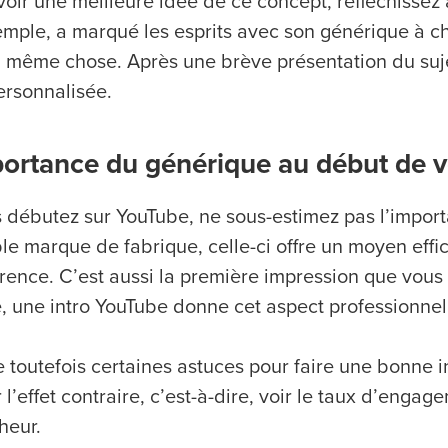
voir une meilleure idée de ce concept, réfléchissez
emple, a marqué les esprits avec son générique à c
la même chose. Après une brève présentation du suje
ersonnalisée.
portance du générique au début de v
s débutez sur YouTube, ne sous-estimez pas l’impor
ble marque de fabrique, celle-ci offre un moyen eff
rence. C’est aussi la première impression que vous 
e, une intro YouTube donne cet aspect professionnel
te toutefois certaines astuces pour faire une bonne 
 l’effet contraire, c’est-à-dire, voir le taux d’eng
heur.