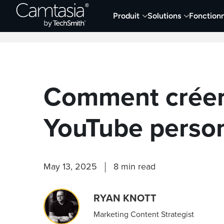
Passer
Produit
Solutions
Fonctionn
directement
Derniers articles
Capture et enregistremen
au
contenu
Comment créer 
YouTube person
May 13, 2025
8 min read
RYAN KNOTT
Marketing Content Strategist