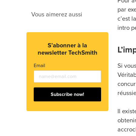
Pour a
par ex
Vous aimerez aussi
c’est 
intro p
S’abonner à la
L’im
newsletter TechSmith
Si vou
Email
Vérita
concur
réussi
Subscribe now!
Il exis
obtenir
accroc