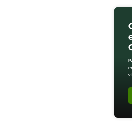
P
e
v