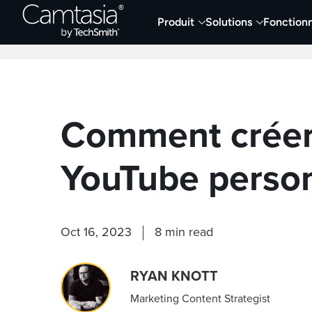
Passer
Produit
Solutions
Fonctionn
directement
Derniers articles
Capture et enregistremen
au
contenu
Comment créer 
YouTube person
Oct 16, 2023
8 min read
RYAN KNOTT
Marketing Content Strategist