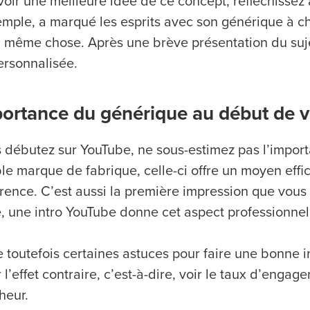
voir une meilleure idée de ce concept, réfléchissez
emple, a marqué les esprits avec son générique à c
la même chose. Après une brève présentation du suje
ersonnalisée.
portance du générique au début de v
s débutez sur YouTube, ne sous-estimez pas l’impor
ble marque de fabrique, celle-ci offre un moyen eff
rence. C’est aussi la première impression que vous 
e, une intro YouTube donne cet aspect professionnel
te toutefois certaines astuces pour faire une bonne 
 l’effet contraire, c’est-à-dire, voir le taux d’eng
heur.