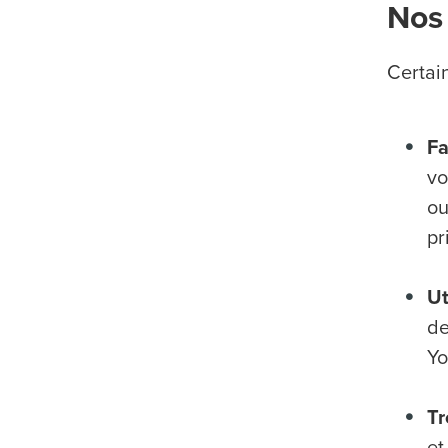
Nos 
Certai
Fa
vo
ou
pr
Ut
de
Yo
Tr
et