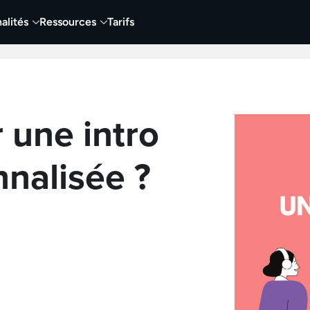
alités
Ressources
Tarifs
t vidéo
Vidéo
Visuels
Entreprises
Éduca
une intro
nalisée ?