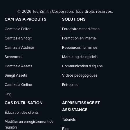
Suivre
Suivre
Suivre
© 2026 TechSmith Corporation. Tous droits réservés.
TechSmith
TechSmith
TechSmith
CAMTASIA PRODUITS
SOLUTIONS
sur
sur
sur
Camtasia Editor
Enregistrement d’écran
Camtasia Snagit
Formation en interne
Facebook
LinkedIn
YouTube
Camtasia Audiate
Ressources humaines
Screencast
Marketing de logiciels
Camtasia Assets
Communication d’équipe
Snagit Assets
Vidéos pédagogiques
Camtasia Online
Entreprise
Jing
CAS D’UTILISATION
APPRENTISSAGE ET
ASSISTANCE
Éducation des clients
Tutoriels
Modifier un enregistrement de
réunion
Blog