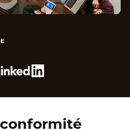
CE
 conformité