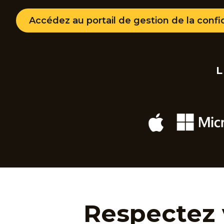
Accédez au portail de gestion de la confid
L
Respectez 