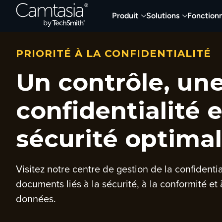
Passer
Produit
Solutions
Fonctionn
directement
au
contenu
PRIORITÉ À LA CONFIDENTIALITÉ
Un contrôle, un
confidentialité 
sécurité optima
Visitez notre centre de gestion de la confidenti
documents liés à la sécurité, à la conformité et 
données.