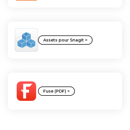
Assets pour Snagit >
Fuse (PDF) >