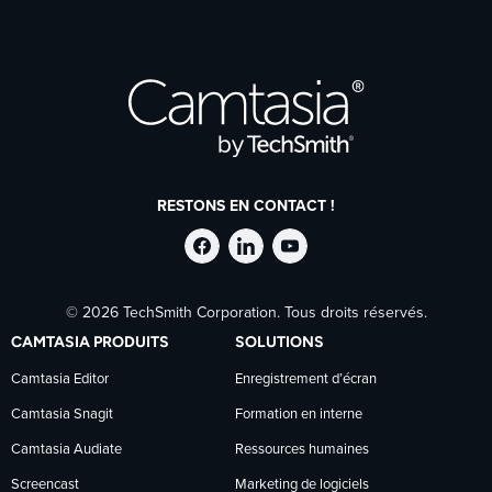
RESTONS EN CONTACT !
Suivre
Suivre
Suivre
© 2026 TechSmith Corporation. Tous droits réservés.
TechSmith
TechSmith
TechSmith
CAMTASIA PRODUITS
SOLUTIONS
sur
sur
sur
Camtasia Editor
Enregistrement d’écran
Camtasia Snagit
Formation en interne
Facebook
LinkedIn
YouTube
Camtasia Audiate
Ressources humaines
Screencast
Marketing de logiciels