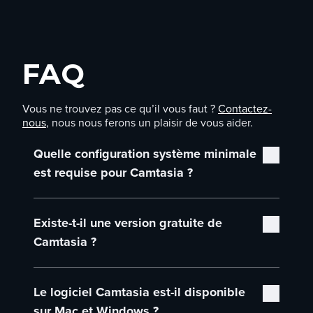
FAQ
Vous ne trouvez pas ce qu’il vous faut ?
Contactez-
nous
, nous nous ferons un plaisir de vous aider.
Quelle configuration système minimale
est requise pour Camtasia ?
La configuration système minimale de Camtasia
Existe-t-il une version gratuite de
est la suivante :
Microsoft Windows 10 (64 bits) version 20H2
Camtasia ?
ou ultérieure (recommandé :
Microsoft Windows 11 (64 bits) version 23H2
Tout à fait ! Vous pouvez télécharger Camtasia
ou ultérieure)
Le logiciel Camtasia est-il disponible
Editor et utiliser toutes ses fonctionnalités
Processeur Intel® de 8e génération ou plus
gratuitement. Vous pourrez ainsi explorer
sur Mac et Windows ?