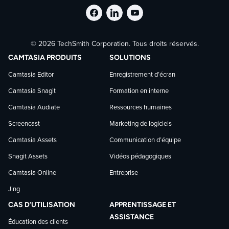
curseur, Modification de la trajectoire et
remplacement du curseur, Capture avec
Suivre
Suivre
Suivre
défilement, Smart Move et Interface utilisateur
simplifié.
© 2026 TechSmith Corporation. Tous droits réservés.
TechSmith
TechSmith
TechSmith
CAMTASIA PRODUITS
SOLUTIONS
En savoir plus
(page en anglais.
sur
sur
sur
Camtasia Editor
Enregistrement d’écran
Camtasia Snagit
Formation en interne
Facebook
LinkedIn
YouTube
Camtasia Audiate
Ressources humaines
Screencast
Marketing de logiciels
Camtasia Assets
Communication d’équipe
Snagit Assets
Vidéos pédagogiques
Camtasia Online
Entreprise
Jing
CAS D’UTILISATION
APPRENTISSAGE ET
ASSISTANCE
Éducation des clients