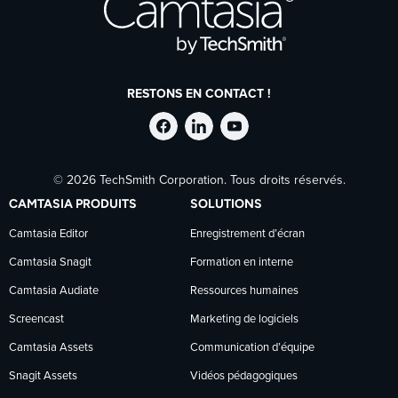
RESTONS EN CONTACT !
Suivre
Suivre
Suivre
© 2026 TechSmith Corporation. Tous droits réservés.
TechSmith
TechSmith
TechSmith
CAMTASIA PRODUITS
SOLUTIONS
sur
sur
sur
Camtasia Editor
Enregistrement d’écran
Camtasia Snagit
Formation en interne
Facebook
LinkedIn
YouTube
Camtasia Audiate
Ressources humaines
Screencast
Marketing de logiciels
Camtasia Assets
Communication d’équipe
Snagit Assets
Vidéos pédagogiques