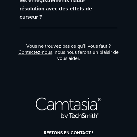
les enregistrements haute
vidéo.
résolution avec des effets de
curseur ?
Oui, Editor prend en charge les
enregistrements en résolution 4K, et les
Vous ne trouvez pas ce qu’il vous faut ?
effets de curseur conservent toute leur
Contactez-nous
, nous nous ferons un plaisir de
netteté, quelle que soit la résolution.
vous aider.
RESTONS EN CONTACT !