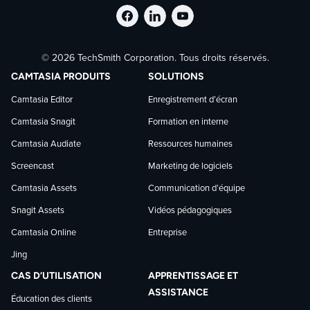
Suivre
Suivre
Suivre
© 2026 TechSmith Corporation. Tous droits réservés.
TechSmith
TechSmith
TechSmith
CAMTASIA PRODUITS
SOLUTIONS
sur
sur
sur
Camtasia Editor
Enregistrement d’écran
Camtasia Snagit
Formation en interne
Facebook
LinkedIn
YouTube
Camtasia Audiate
Ressources humaines
Screencast
Marketing de logiciels
Camtasia Assets
Communication d’équipe
Snagit Assets
Vidéos pédagogiques
Camtasia Online
Entreprise
Jing
CAS D’UTILISATION
APPRENTISSAGE ET
ASSISTANCE
Éducation des clients