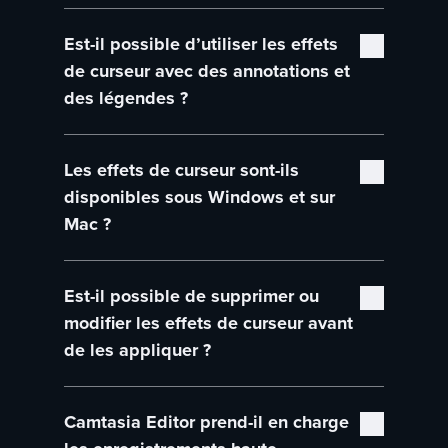
Non, les effets de curseur d’Editor
Est-il possible d’utiliser les effets
s’appliquent automatiquement à l’intégralité
de la vidéo. Vous pouvez donc facilement
de curseur avec des annotations et
optimiser votre séquence sans la modifier
des légendes ?
image par image.
Oui, l’effet d’élévation veille à ce que le
Les effets de curseur sont-ils
curseur reste au-dessus des légendes, des
surlignages et autres éléments appliqués à
disponibles sous Windows et sur
l’écran.
Mac ?
Oui, les effets de curseur d’Editor
Est-il possible de supprimer ou
fonctionnent dans les versions pour Windows
et Mac du logiciel.
modifier les effets de curseur avant
de les appliquer ?
Oui, vous pouvez facilement ajuster,
Camtasia Editor prend-il en charge
supprimer ou remplacer les effets de curseur
dans le plan de montage sans réenregistrer la