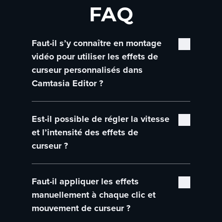
FAQ
Faut-il s’y connaître en montage
vidéo pour utiliser les effets de
curseur personnalisés dans
Camtasia Editor ?
Non, les effets de curseur d’Editor sont
Est-il possible de régler la vitesse
conçus pour être simples à utiliser. Vous
pouvez les appliquer par glisser-déposer,
et l’intensité des effets de
sans être un as du montage.
curseur ?
Oui, chaque effet de curseur présente des
Faut-il appliquer les effets
options de personnalisation. Vous pouvez
modifier la vitesse, l’intensité du mouvement
manuellement à chaque clic et
et la visibilité en fonction du style de la vidéo.
mouvement de curseur ?