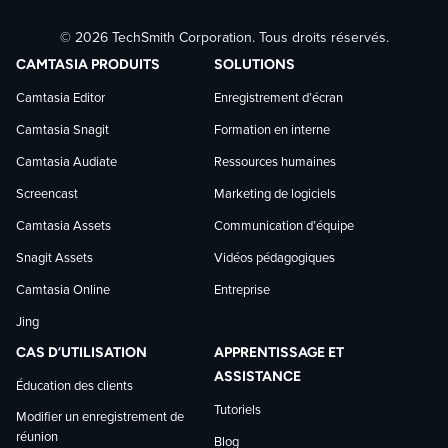
Suivre
Suivre
Suivre
© 2026 TechSmith Corporation. Tous droits réservés.
TechSmith
TechSmith
TechSmith
CAMTASIA PRODUITS
SOLUTIONS
sur
sur
sur
Camtasia Editor
Enregistrement d’écran
Camtasia Snagit
Formation en interne
Facebook
LinkedIn
YouTube
Camtasia Audiate
Ressources humaines
Screencast
Marketing de logiciels
Camtasia Assets
Communication d’équipe
Snagit Assets
Vidéos pédagogiques
Camtasia Online
Entreprise
Jing
CAS D’UTILISATION
APPRENTISSAGE ET
ASSISTANCE
Éducation des clients
Tutoriels
Modifier un enregistrement de
réunion
Blog