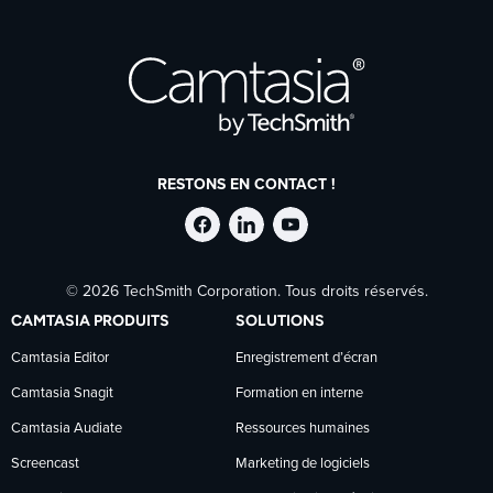
RESTONS EN CONTACT !
Suivre
Suivre
Suivre
© 2026 TechSmith Corporation. Tous droits réservés.
TechSmith
TechSmith
TechSmith
CAMTASIA PRODUITS
SOLUTIONS
sur
sur
sur
Camtasia Editor
Enregistrement d’écran
Camtasia Snagit
Formation en interne
Facebook
LinkedIn
YouTube
Camtasia Audiate
Ressources humaines
Screencast
Marketing de logiciels