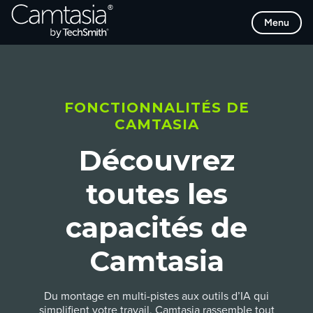
Passer
Menu
directement
au
contenu
FONCTIONNALITÉS DE
CAMTASIA
Découvrez
toutes les
capacités de
Camtasia
Du montage en multi-pistes aux outils d’IA qui
simplifient votre travail, Camtasia rassemble tout