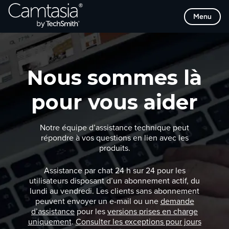
Passer
Menu
directement
au
contenu
Nous sommes là
pour vous aider
Notre équipe d’assistance technique peut
répondre à vos questions en lien avec les
produits.
Assistance par chat 24 h sur 24 pour les
utilisateurs disposant d’un abonnement actif, du
lundi au vendredi. Les clients sans abonnement
peuvent envoyer un e-mail ou une
demande
d’assistance
pour les
versions prises en charge
uniquement
.
Consulter les exceptions pour jours