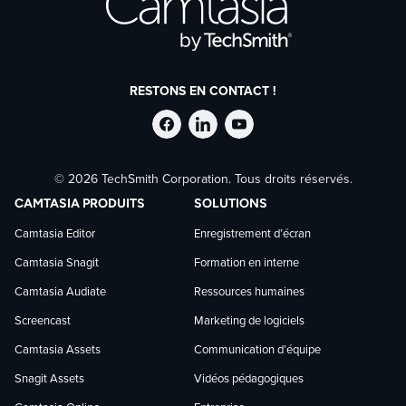
26 et 27 novembre – Fermé pour
Thanksgiving
24 et 25 Décembre – Fermé pour Noël
31 décembre, 1er janvier – Fermé pour
RESTONS EN CONTACT !
le Nouvel an
Suivre
Suivre
Suivre
© 2026 TechSmith Corporation. Tous droits réservés.
TechSmith
TechSmith
TechSmith
CAMTASIA PRODUITS
SOLUTIONS
sur
sur
sur
Camtasia Editor
Enregistrement d’écran
Camtasia Snagit
Formation en interne
Facebook
LinkedIn
YouTube
Camtasia Audiate
Ressources humaines
Screencast
Marketing de logiciels
Camtasia Assets
Communication d’équipe
Snagit Assets
Vidéos pédagogiques