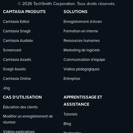
© 2026 TechSmith Corporation. Tous droits réservés.
TechSmith
TechSmith
TechSmith
CAMTASIA PRODUITS
SOLUTIONS
sur
sur
sur
Camtasia Editor
Enregistrement d’écran
Camtasia Snagit
Formation en interne
Facebook
LinkedIn
YouTube
Camtasia Audiate
Ressources humaines
Screencast
Marketing de logiciels
Camtasia Assets
Communication d’équipe
Snagit Assets
Vidéos pédagogiques
Camtasia Online
Entreprise
Jing
CAS D’UTILISATION
APPRENTISSAGE ET
ASSISTANCE
Éducation des clients
Tutoriels
Modifier un enregistrement de
réunion
Blog
Vidéos explicatives