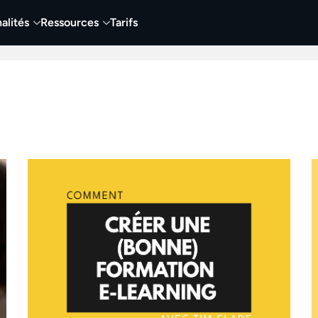
alités
Ressources
Tarifs
t vidéo
Vidéo
Visuels
Entreprises
Éduca