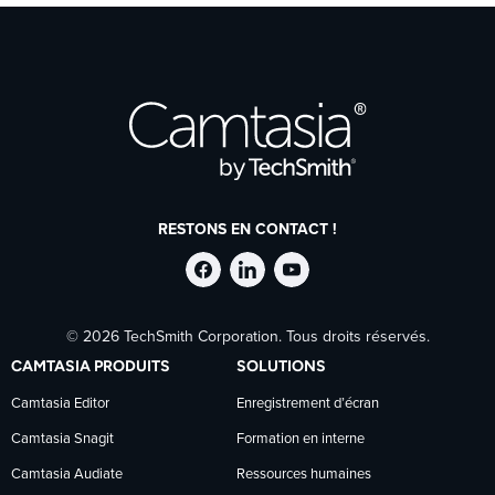
RESTONS EN CONTACT !
Suivre
Suivre
Suivre
© 2026 TechSmith Corporation. Tous droits réservés.
TechSmith
TechSmith
TechSmith
CAMTASIA PRODUITS
SOLUTIONS
sur
sur
sur
Camtasia Editor
Enregistrement d’écran
Camtasia Snagit
Formation en interne
Facebook
LinkedIn
YouTube
Camtasia Audiate
Ressources humaines