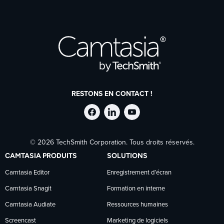
RESTONS EN CONTACT !
Suivre
Suivre
Suivre
© 2026 TechSmith Corporation. Tous droits réservés.
TechSmith
TechSmith
TechSmith
CAMTASIA PRODUITS
SOLUTIONS
sur
sur
sur
Camtasia Editor
Enregistrement d’écran
Camtasia Snagit
Formation en interne
Facebook
LinkedIn
YouTube
Camtasia Audiate
Ressources humaines
Screencast
Marketing de logiciels