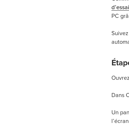
d’essai
PC grâc
Suivez 
automa
Étape
Ouvrez
Dans C
Un pan
l’écran