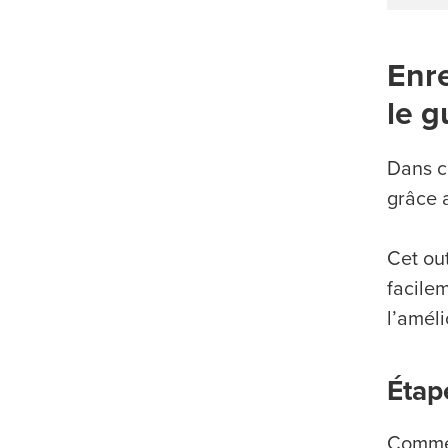
Enre
le g
Dans c
grâce
Cet ou
facile
l’améli
Étap
Commen