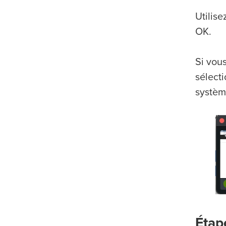
Utilise
OK.
Si vou
sélect
système
Étap