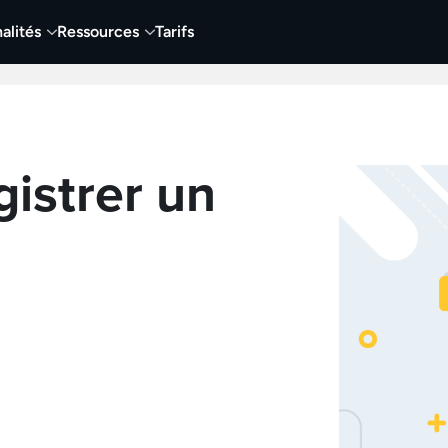
alités
Ressources
Tarifs
t vidéo
Vidéo
Visuels
Entreprises
Éduca
istrer un