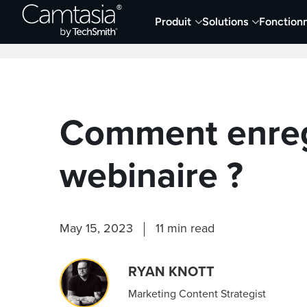
Passer
Produit
Solutions
Fonctionn
directement
Derniers articles
Capture et enregistremen
au
contenu
Comment enreg
webinaire ?
May 15, 2023
11 min read
RYAN KNOTT
Marketing Content Strategist