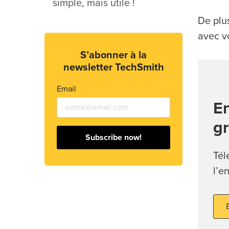
simple, mais utile !
De plu
avec v
S’abonner à la
newsletter TechSmith
Email
En
gr
Subscribe now!
Tél
l’e