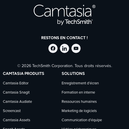
RESTONS EN CONTACT !
Suivre
Suivre
Suivre
© 2026 TechSmith Corporation. Tous droits réservés.
TechSmith
TechSmith
TechSmith
CAMTASIA PRODUITS
SOLUTIONS
sur
sur
sur
Camtasia Editor
Enregistrement d’écran
Camtasia Snagit
Formation en interne
Facebook
LinkedIn
YouTube
Camtasia Audiate
Ressources humaines
Screencast
Marketing de logiciels
Camtasia Assets
Communication d’équipe