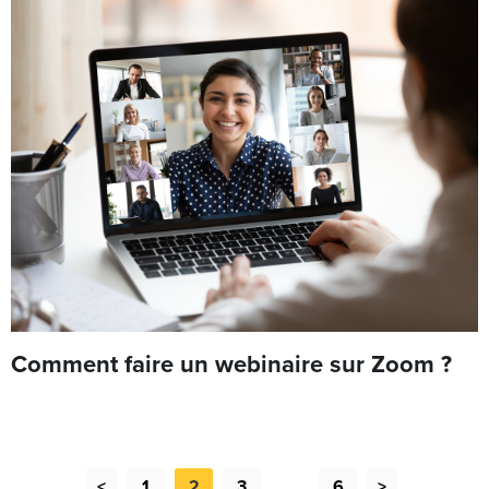
Comment faire un webinaire sur Zoom ?
<
1
2
3
…
6
>