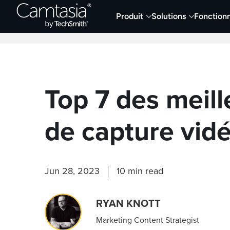
Passer
Produit
Solutions
Fonctionn
directement
Derniers articles
Capture et enregistremen
au
contenu
Top 7 des meill
de capture vid
Jun 28, 2023
10 min read
RYAN KNOTT
Marketing Content Strategist