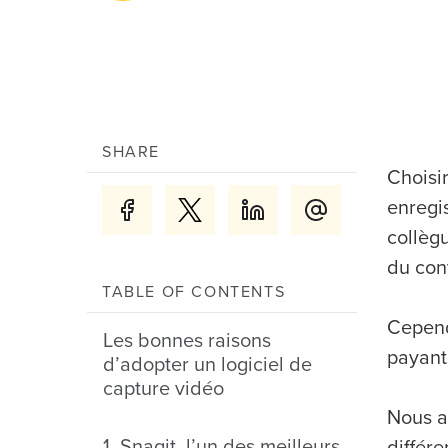
SHARE
Choisir
enregis
collèg
du con
TABLE OF CONTENTS
Cependa
Les bonnes raisons
payant
d’adopter un logiciel de
capture vidéo
Nous av
1. Snagit, l’un des meilleurs
différe