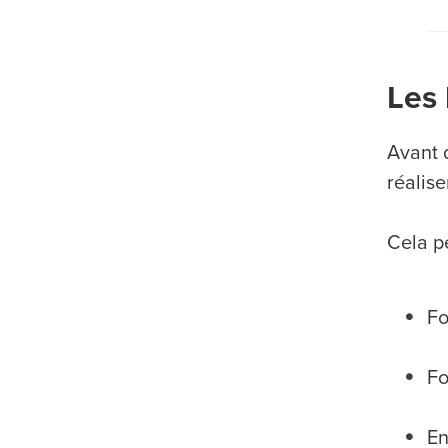
Les 
Avant 
réalis
Cela pe
Fo
Fo
En