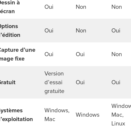
essin à
Oui
Non
Non
’écran
Options
Oui
Non
Oui
’édition
Capture d’une
Oui
Oui
Non
mage fixe
Version
ratuit
d’essai
Oui
Oui
gratuite
Window
Systèmes
Windows,
Windows
Mac,
’exploitation
Mac
Linux