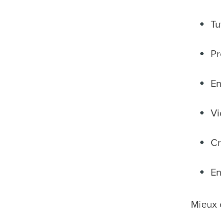
Tu
Pr
En
Vi
Cr
En
Mieux c