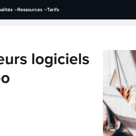
alités
Ressources
Tarifs
t vidéo
Vidéo
Visuels
Entreprises
Éduca
eurs logiciels
éo