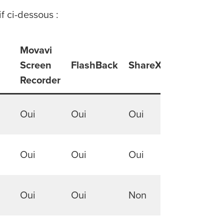
f ci-dessous :
Movavi
Xbox
Screen
FlashBack
ShareX
Game
Recorder
Bar
Oui
Oui
Oui
Non
Oui
Oui
Oui
Oui
Oui
Oui
Non
Oui