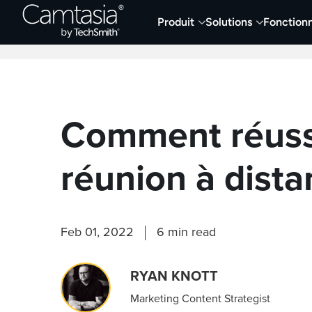
Passer
Produit
Solutions
Fonctionn
directement
Derniers articles
Capture et enregistremen
au
contenu
Comment réuss
réunion à dista
Feb 01, 2022
6 min read
RYAN KNOTT
Marketing Content Strategist