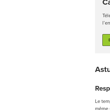
Ca
Tél
l’e
Astu
Resp
Le tem
même s’