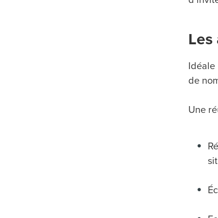
Les 
Idéale 
de nom
Une ré
Ré
si
Éc