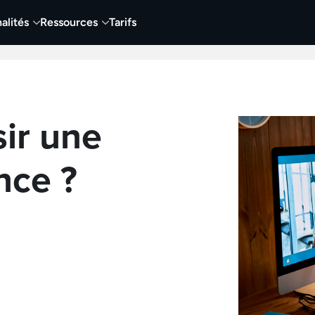
alités
Ressources
Tarifs
t vidéo
Vidéo
Visuels
Entreprises
Éduca
ir une
nce ?