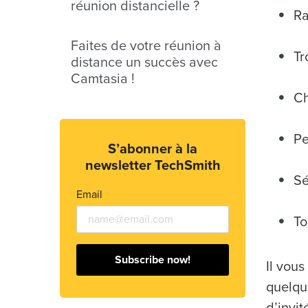
réunion distancielle ?
Ra
Faites de votre réunion à
Tr
distance un succès avec
Camtasia !
Ch
Pe
S’abonner à la
newsletter TechSmith
Sé
Email
To
Subscribe now!
Il vous
quelque
d’invité