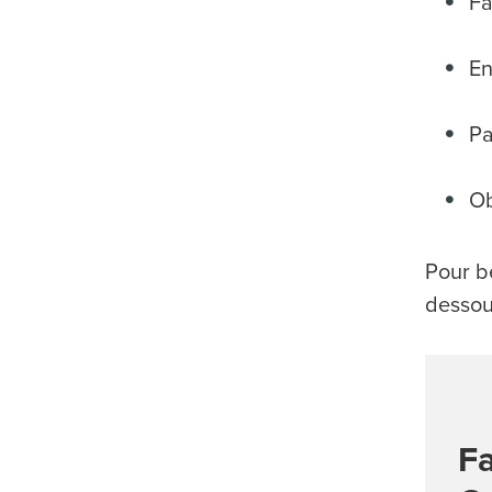
Fa
En
Pa
Ob
Pour bé
dessou
Fa