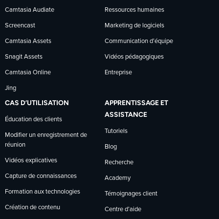
Facebook
LinkedIn
YouTube
Camtasia Audiate
Ressources humaines
Screencast
Marketing de logiciels
Camtasia Assets
Communication d’équipe
Snagit Assets
Vidéos pédagogiques
Camtasia Online
Entreprise
Jing
CAS D’UTILISATION
APPRENTISSAGE ET
ASSISTANCE
Éducation des clients
Tutoriels
Modifier un enregistrement de
réunion
Blog
Vidéos explicatives
Recherche
Capture de connaissances
Academy
Formation aux technologies
Témoignages client
Création de contenu
Centre d’aide