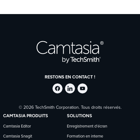
RESTONS EN CONTACT !
Suivre
Suivre
Suivre
© 2026 TechSmith Corporation. Tous droits réservés.
TechSmith
TechSmith
TechSmith
CAMTASIA PRODUITS
SOLUTIONS
sur
sur
sur
Camtasia Editor
Enregistrement d’écran
Camtasia Snagit
Formation en interne