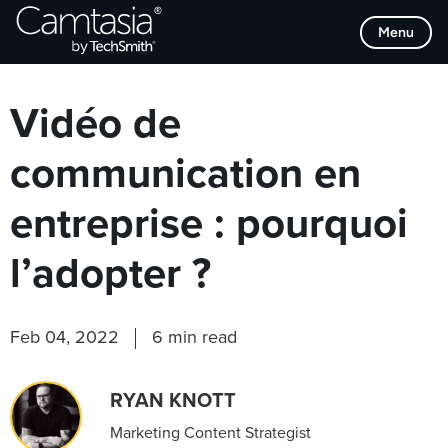
Passer
Browse Categories
Menu
directement
au
contenu
Vidéo de
communication en
entreprise : pourquoi
l’adopter ?
Feb 04, 2022
6 min read
RYAN KNOTT
Marketing Content Strategist