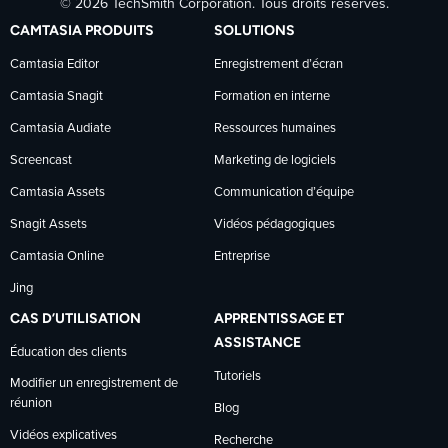
© 2026 TechSmith Corporation. Tous droits réservés.
TechSmith
TechSmith
TechSmith
CAMTASIA PRODUITS
SOLUTIONS
sur
sur
sur
Camtasia Editor
Enregistrement d’écran
Camtasia Snagit
Formation en interne
Facebook
LinkedIn
YouTube
Camtasia Audiate
Ressources humaines
Screencast
Marketing de logiciels
Camtasia Assets
Communication d’équipe
Snagit Assets
Vidéos pédagogiques
Camtasia Online
Entreprise
Jing
CAS D’UTILISATION
APPRENTISSAGE ET
ASSISTANCE
Éducation des clients
Tutoriels
Modifier un enregistrement de
réunion
Blog
Vidéos explicatives
Recherche