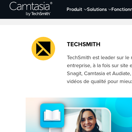
Passer
Produit
Solutions
Fonctionn
directement
Derniers articles
Capture et enregistremen
au
contenu
TECHSMITH
TechSmith est leader sur le 
entreprise, à la fois sur sit
Snagit, Camtasia et Audiate,
vidéos de qualité pour mieu