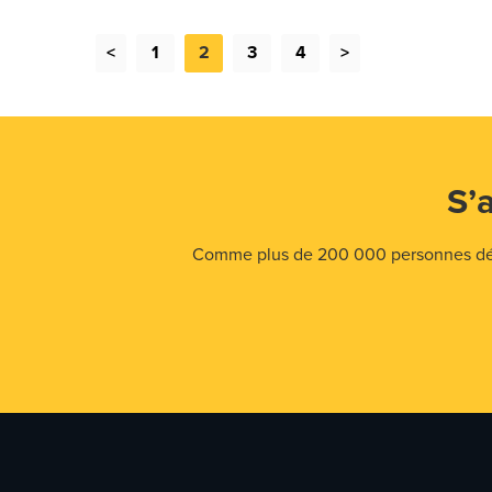
<
1
2
3
4
>
S’
Comme plus de 200 000 personnes déjà,