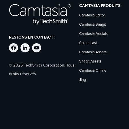
CAMTASIA PRODUITS
Camtasia Editor
Camtasia Snagit
Camtasia Audiate
RESTONS EN CONTACT !
Screencast
Suivre
Suivre
Suivre
Camtasia Assets
Snagit Assets
© 2026 TechSmith Corporation. Tous
TechSmith
TechSmith
TechSmith
Camtasia Online
droits réservés.
Jing
sur
sur
sur
Facebook
LinkedIn
YouTube