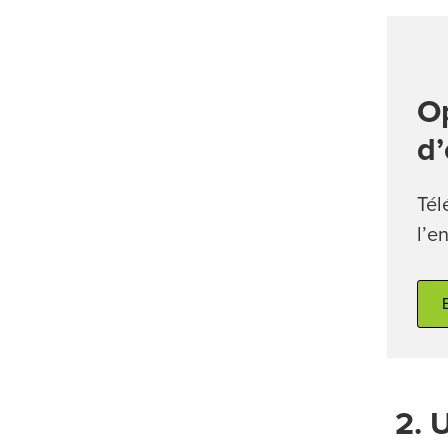
Op
d’
Tél
l’e
2. U