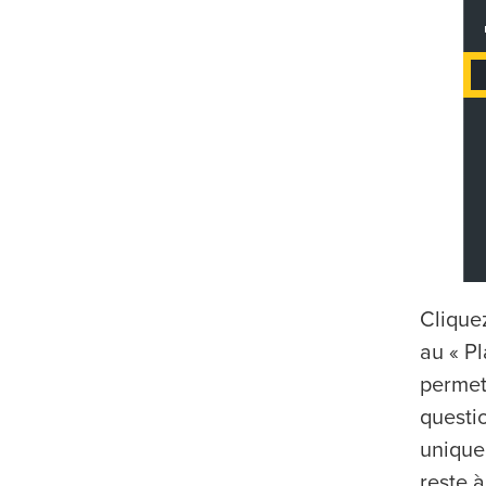
Cliquez
au « P
permet
questio
unique
reste à