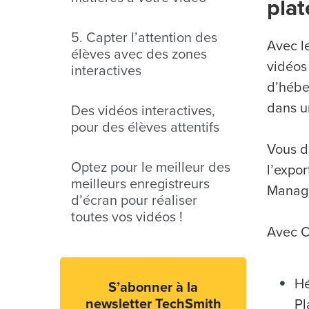
pla
5. Capter l’attention des
Avec l
élèves avec des zones
vidéos
interactives
d’hébe
dans u
Des vidéos interactives,
pour des élèves attentifs
Vous d
Optez pour le meilleur des
l’expo
meilleurs enregistreurs
Manage
d’écran pour réaliser
toutes vos vidéos !
Avec C
Hé
S’abonner à la
newsletter TechSmith
Pl