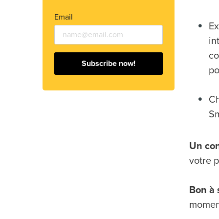
Email
Ex
in
co
Subscribe now!
po
Ch
Sm
Un con
votre p
Bon à 
moment