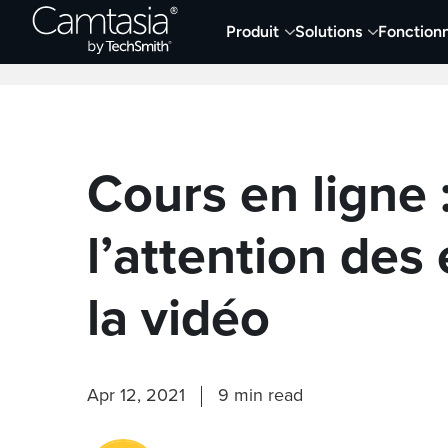
Passer
Produit
Solutions
Fonctionn
directement
Derniers articles
Capture et enregistremen
au
contenu
Cours en ligne 
l’attention des
la vidéo
Apr 12, 2021
9 min read