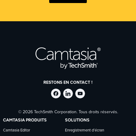
RESTONS EN CONTACT !
Suivre
Suivre
Suivre
© 2026 TechSmith Corporation. Tous droits réservés.
TechSmith
TechSmith
TechSmith
CAMTASIA PRODUITS
SOLUTIONS
sur
sur
sur
Camtasia Editor
Enregistrement d’écran