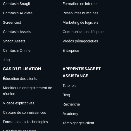
Camtasia Snagit
Formation en interne
Facebook
LinkedIn
YouTube
Camtasia Audiate
Ressources humaines
Screencast
Marketing de logiciels
Camtasia Assets
Communication d’équipe
Snagit Assets
Vidéos pédagogiques
Camtasia Online
Entreprise
Jing
CAS D’UTILISATION
APPRENTISSAGE ET
ASSISTANCE
Éducation des clients
Tutoriels
Modifier un enregistrement de
réunion
Blog
Vidéos explicatives
Recherche
Capture de connaissances
Academy
Formation aux technologies
Témoignages client