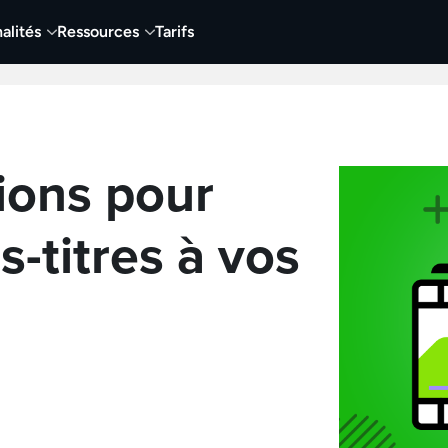
alités
Ressources
Tarifs
t vidéo
Vidéo
Visuels
Entreprises
Éduca
ions pour
s-titres à vos