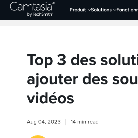
Passer
Produit
Solutions
Fonctionn
directement
Derniers articles
Capture et enregistremen
au
contenu
Top 3 des solut
ajouter des sou
vidéos
Aug 04, 2023
14 min read