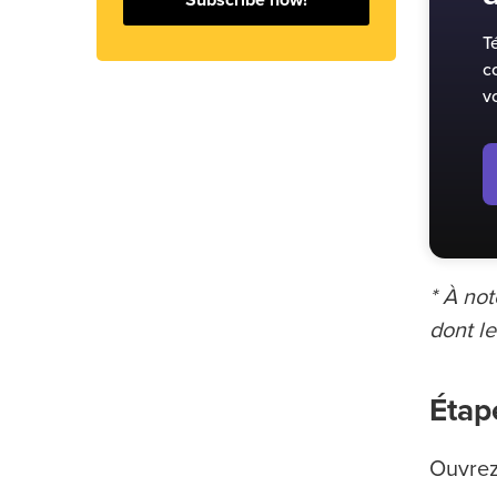
Subscribe now!
T
c
v
* À not
dont le
Étap
Ouvrez