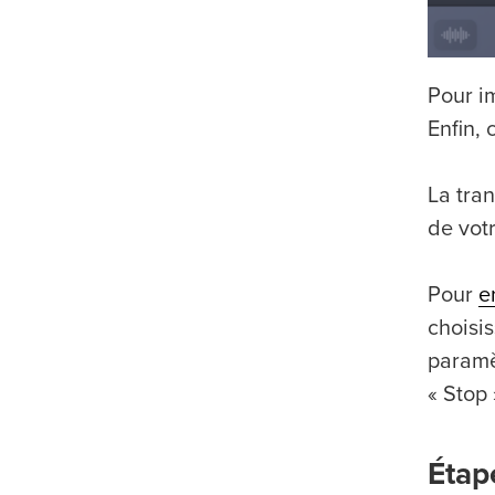
Pour im
Enfin, 
La tra
de votr
Pour
e
choisi
paramèt
« Stop 
Étape