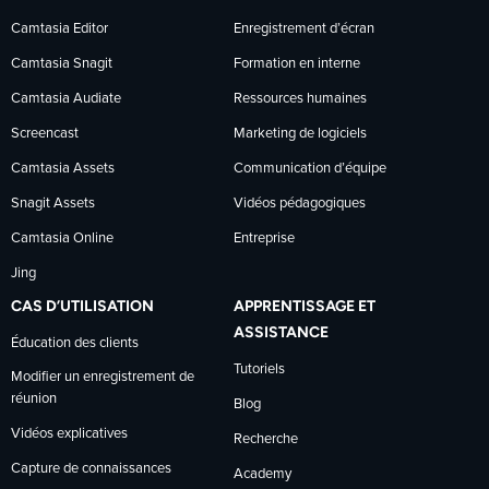
sur
sur
sur
Camtasia Editor
Enregistrement d’écran
Camtasia Snagit
Formation en interne
Facebook
LinkedIn
YouTube
Camtasia Audiate
Ressources humaines
Screencast
Marketing de logiciels
Camtasia Assets
Communication d’équipe
Snagit Assets
Vidéos pédagogiques
Camtasia Online
Entreprise
Jing
CAS D’UTILISATION
APPRENTISSAGE ET
ASSISTANCE
Éducation des clients
Tutoriels
Modifier un enregistrement de
réunion
Blog
Vidéos explicatives
Recherche
Capture de connaissances
Academy