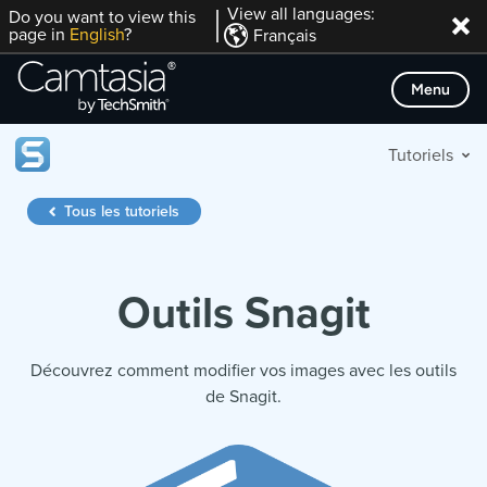
Passer
View all languages:
Do you want to view this
page in
English
?
Français
directement
au
Menu
contenu
Tutoriels
Tous les tutoriels
Outils Snagit
Découvrez comment modifier vos images avec les outils
de Snagit.