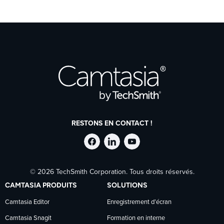
RESTONS EN CONTACT !
Suivre
Suivre
Suivre
© 2026 TechSmith Corporation. Tous droits réservés.
TechSmith
TechSmith
TechSmith
CAMTASIA PRODUITS
SOLUTIONS
sur
sur
sur
Camtasia Editor
Enregistrement d’écran
Camtasia Snagit
Formation en interne