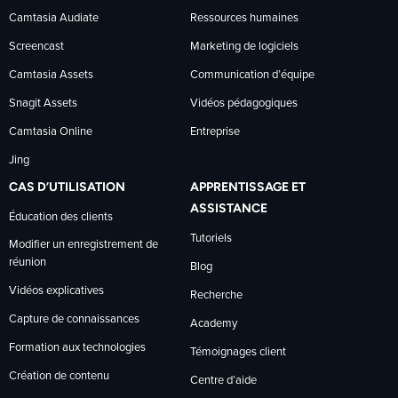
Facebook
LinkedIn
YouTube
Camtasia Audiate
Ressources humaines
Screencast
Marketing de logiciels
Camtasia Assets
Communication d’équipe
Snagit Assets
Vidéos pédagogiques
Camtasia Online
Entreprise
Jing
CAS D’UTILISATION
APPRENTISSAGE ET
ASSISTANCE
Éducation des clients
Tutoriels
Modifier un enregistrement de
réunion
Blog
Vidéos explicatives
Recherche
Capture de connaissances
Academy
Formation aux technologies
Témoignages client
Création de contenu
Centre d’aide