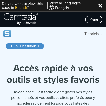
Passer
View all languages:
Do you want to view this
page in
English
?
Français
directement
au
Menu
contenu
Tutoriels
Tous les tutoriels
Accès rapide à vos
outils et styles favoris
Avec Snagit, il est facile d’enregistrer vos styles
personnalisés et vos outils et effets préférés pour y
accéder rapidement lorsque vous faites des