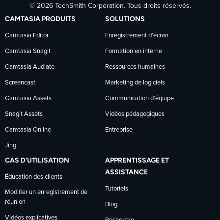
© 2026 TechSmith Corporation. Tous droits réservés.
TechSmith
TechSmith
TechSmith
CAMTASIA PRODUITS
SOLUTIONS
sur
sur
sur
Camtasia Editor
Enregistrement d’écran
Camtasia Snagit
Formation en interne
Facebook
LinkedIn
YouTube
Camtasia Audiate
Ressources humaines
Screencast
Marketing de logiciels
Camtasia Assets
Communication d’équipe
Snagit Assets
Vidéos pédagogiques
Camtasia Online
Entreprise
Jing
CAS D’UTILISATION
APPRENTISSAGE ET
ASSISTANCE
Éducation des clients
Tutoriels
Modifier un enregistrement de
réunion
Blog
Vidéos explicatives