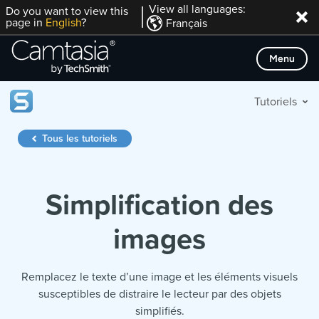
Passer
View all languages:
Do you want to view this
page in
English
?
Français
directement
au
Menu
contenu
Tutoriels
Tous les tutoriels
Simplification des
images
Remplacez le texte d’une image et les éléments visuels
susceptibles de distraire le lecteur par des objets
simplifiés.