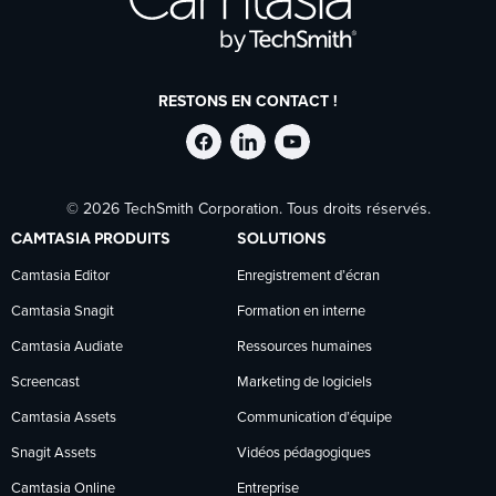
RESTONS EN CONTACT !
Suivre
Suivre
Suivre
© 2026 TechSmith Corporation. Tous droits réservés.
TechSmith
TechSmith
TechSmith
CAMTASIA PRODUITS
SOLUTIONS
sur
sur
sur
Camtasia Editor
Enregistrement d’écran
Camtasia Snagit
Formation en interne
Facebook
LinkedIn
YouTube
Camtasia Audiate
Ressources humaines
Screencast
Marketing de logiciels
Camtasia Assets
Communication d’équipe
Snagit Assets
Vidéos pédagogiques
Camtasia Online
Entreprise