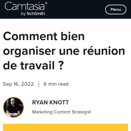
Passer
Browse Categories
Menu
directement
au
contenu
Comment bien
organiser une réunion
de travail ?
Sep 16, 2022
6 min read
RYAN KNOTT
Marketing Content Strategist