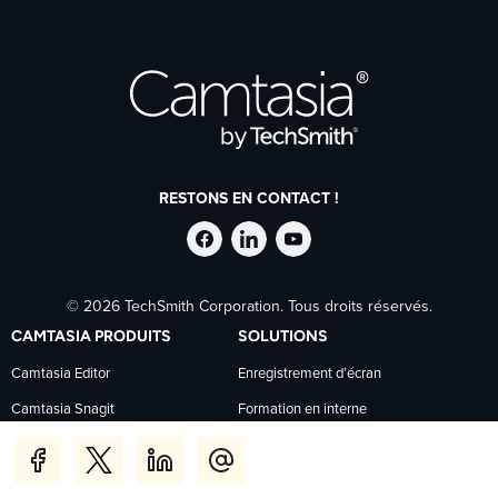
RESTONS EN CONTACT !
Suivre
Suivre
Suivre
© 2026 TechSmith Corporation. Tous droits réservés.
TechSmith
TechSmith
TechSmith
CAMTASIA PRODUITS
SOLUTIONS
sur
sur
sur
Camtasia Editor
Enregistrement d’écran
Camtasia Snagit
Formation en interne
Facebook
LinkedIn
YouTube
Camtasia Audiate
Ressources humaines
Screencast
Marketing de logiciels