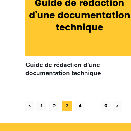
Guide de rédaction d’une
documentation technique
<
1
2
3
4
…
6
>