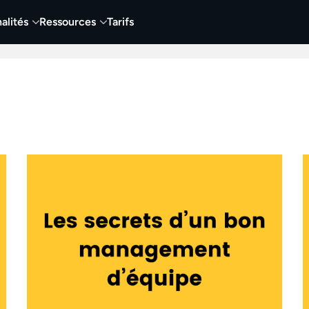
alités
Ressources
Tarifs
t vidéo
Vidéo
Visuels
Entreprises
Éduca