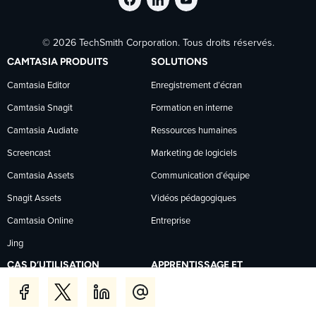
Suivre
Suivre
Suivre
© 2026 TechSmith Corporation. Tous droits réservés.
TechSmith
TechSmith
TechSmith
CAMTASIA PRODUITS
SOLUTIONS
sur
sur
sur
Camtasia Editor
Enregistrement d’écran
Camtasia Snagit
Formation en interne
Facebook
LinkedIn
YouTube
Camtasia Audiate
Ressources humaines
Screencast
Marketing de logiciels
Camtasia Assets
Communication d’équipe
Snagit Assets
Vidéos pédagogiques
Camtasia Online
Entreprise
Jing
CAS D’UTILISATION
APPRENTISSAGE ET
ASSISTANCE
Éducation des clients
Tutoriels
Modifier un enregistrement de