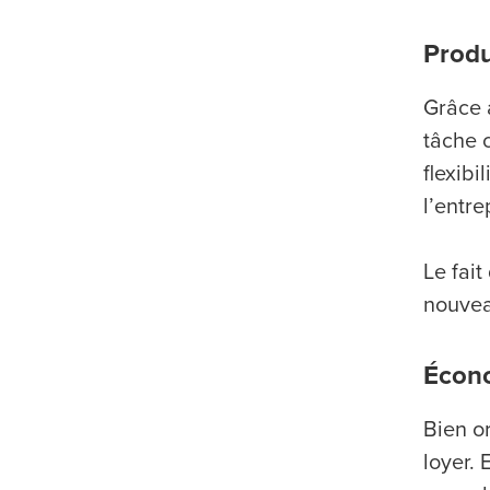
Produ
Grâce a
tâche 
flexib
l’entre
Le fai
nouvea
Écon
Bien or
loyer.