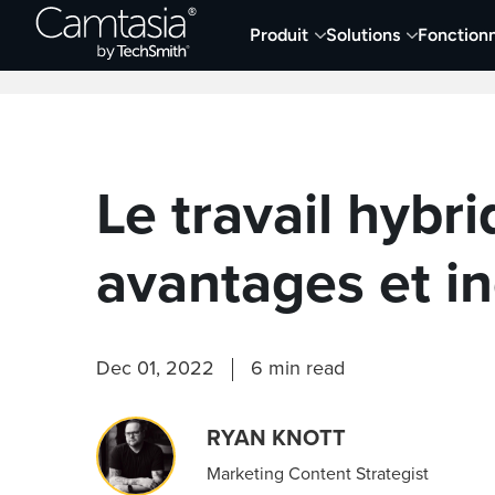
Passer
Produit
Solutions
Fonctionn
directement
Derniers articles
Capture et enregistremen
au
contenu
Le travail hybri
avantages et i
Dec 01, 2022
6 min read
RYAN KNOTT
Marketing Content Strategist