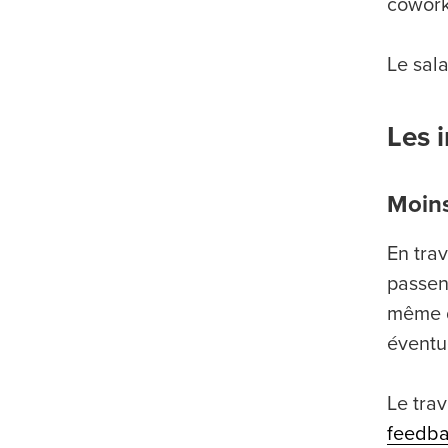
cowork
Le sala
Les 
Moins
En tra
passen
même de
éventu
Le trav
feedb