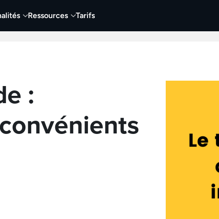
alités
Ressources
Tarifs
t vidéo
Vidéo
Visuels
Entreprises
Éduca
de :
nconvénients