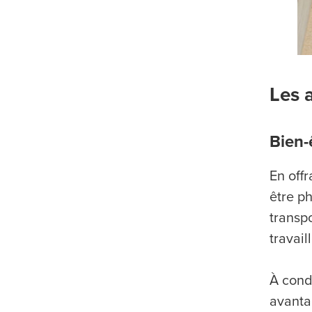
Les 
Bien-
En offr
être ph
transpo
travail
À condi
avanta