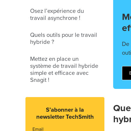
Osez l’expérience du
Me
travail asynchrone !
ef
Quels outils pour le travail
hybride ?
De 
out
Mettez en place un
système de travail hybride
simple et efficace avec
Snagit !
Quel
S’abonner à la
newsletter TechSmith
hybr
Email