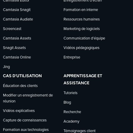
sur
sur
sur
Camtasia Editor
Enregistrement d’écran
Camtasia Snagit
Formation en interne
Facebook
LinkedIn
YouTube
Camtasia Audiate
Ressources humaines
Screencast
Marketing de logiciels
Camtasia Assets
Communication d’équipe
Snagit Assets
Vidéos pédagogiques
Camtasia Online
Entreprise
Jing
CAS D’UTILISATION
APPRENTISSAGE ET
ASSISTANCE
Éducation des clients
Tutoriels
Modifier un enregistrement de
réunion
Blog
Vidéos explicatives
Recherche
Capture de connaissances
Academy
Formation aux technologies
Témoignages client