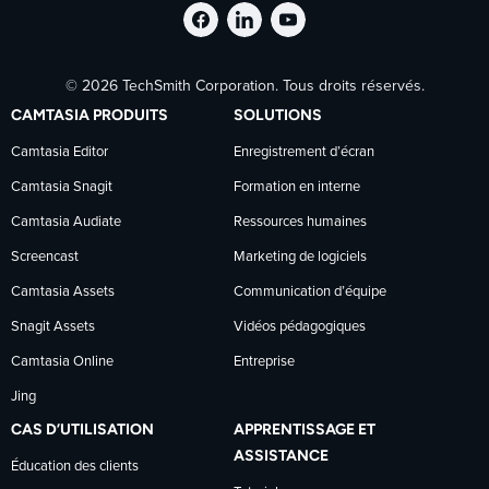
Suivre
Suivre
Suivre
© 2026 TechSmith Corporation. Tous droits réservés.
TechSmith
TechSmith
TechSmith
CAMTASIA PRODUITS
SOLUTIONS
sur
sur
sur
Camtasia Editor
Enregistrement d’écran
Camtasia Snagit
Formation en interne
Facebook
LinkedIn
YouTube
Camtasia Audiate
Ressources humaines
Screencast
Marketing de logiciels
Camtasia Assets
Communication d’équipe
Snagit Assets
Vidéos pédagogiques
Camtasia Online
Entreprise
Jing
CAS D’UTILISATION
APPRENTISSAGE ET
ASSISTANCE
Éducation des clients