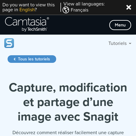
Passer
View all languages:
Do you want to view this
page in
English
?
Français
directement
au
Menu
contenu
Tutoriels
Tous les tutoriels
Capture, modification
et partage d’une
image avec Snagit
Découvrez comment réaliser facilement une capture