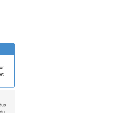
our
et
dus
 du