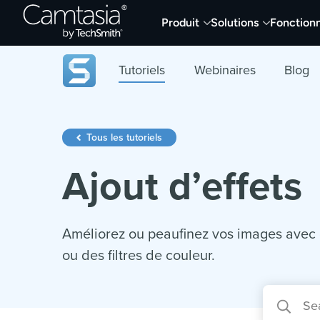
Passer
Produit
Solutions
Fonctionn
directement
au
contenu
Tutoriels
Webinaires
Blog
Tous les tutoriels
Ajout d’effets
Améliorez ou peaufinez vos images avec
ou des filtres de couleur.