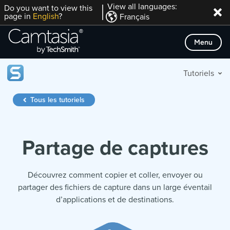
Passer
View all languages:
Do you want to view this
page in
English
?
Français
directement
au
Menu
contenu
Tutoriels
Tous les tutoriels
Partage de captures
Découvrez comment copier et coller, envoyer ou
partager des fichiers de capture dans un large éventail
d’applications et de destinations.