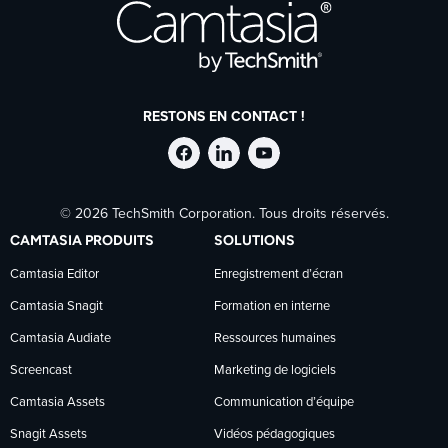
RESTONS EN CONTACT !
Suivre
Suivre
Suivre
© 2026 TechSmith Corporation. Tous droits réservés.
TechSmith
TechSmith
TechSmith
CAMTASIA PRODUITS
SOLUTIONS
sur
sur
sur
Camtasia Editor
Enregistrement d’écran
Camtasia Snagit
Formation en interne
Facebook
LinkedIn
YouTube
Camtasia Audiate
Ressources humaines
Screencast
Marketing de logiciels
Camtasia Assets
Communication d’équipe
Snagit Assets
Vidéos pédagogiques