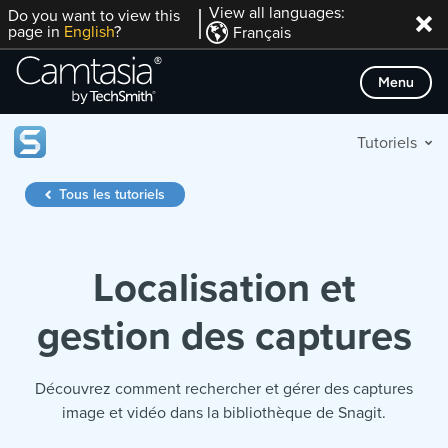
Passer
View all languages:
Do you want to view this
page in
English
?
Français
directement
au
Menu
contenu
Tutoriels
Tous les tutoriels
Localisation et
gestion des captures
Découvrez comment rechercher et gérer des captures
image et vidéo dans la bibliothèque de Snagit.