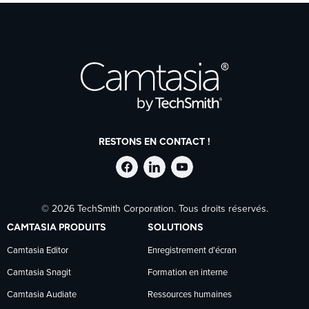
RESTONS EN CONTACT !
Suivre
Suivre
Suivre
© 2026 TechSmith Corporation. Tous droits réservés.
TechSmith
TechSmith
TechSmith
CAMTASIA PRODUITS
SOLUTIONS
sur
sur
sur
Camtasia Editor
Enregistrement d’écran
Camtasia Snagit
Formation en interne
Facebook
LinkedIn
YouTube
Camtasia Audiate
Ressources humaines