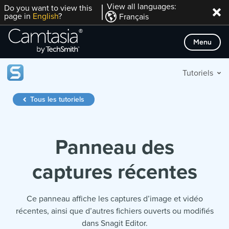
Passer
View all languages:
Do you want to view this
page in
English
?
Français
directement
au
Menu
contenu
Tutoriels
Tous les tutoriels
Panneau des
captures récentes
Ce panneau affiche les captures d’image et vidéo
récentes, ainsi que d’autres fichiers ouverts ou modifiés
dans Snagit Editor.