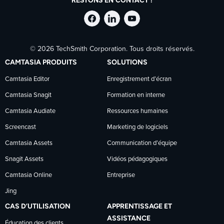
RESTONS EN CONTACT !
Suivre
Suivre
Suivre
© 2026 TechSmith Corporation. Tous droits réservés.
TechSmith
TechSmith
TechSmith
CAMTASIA PRODUITS
SOLUTIONS
sur
sur
sur
Camtasia Editor
Enregistrement d’écran
Camtasia Snagit
Formation en interne
Facebook
LinkedIn
YouTube
Camtasia Audiate
Ressources humaines
Screencast
Marketing de logiciels
Camtasia Assets
Communication d’équipe
Snagit Assets
Vidéos pédagogiques
Camtasia Online
Entreprise
Jing
CAS D’UTILISATION
APPRENTISSAGE ET
ASSISTANCE
Éducation des clients