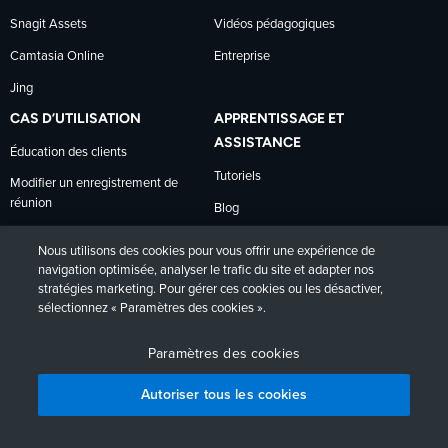
Snagit Assets
Vidéos pédagogiques
Camtasia Online
Entreprise
Jing
CAS D’UTILISATION
APPRENTISSAGE ET
ASSISTANCE
Éducation des clients
Tutoriels
Modifier un enregistrement de
réunion
Blog
Vidéos explicatives
Recherche
Nous utilisons des cookies pour vous offrir une expérience de
Capture de connaissances
navigation optimisée, analyser le trafic du site et adapter nos
Academy
stratégies marketing. Pour gérer ces cookies ou les désactiver,
Formation aux technologies
Témoignages client
sélectionnez « Paramètres des cookies ».
Création de contenu
Centre d’aide
Paramètres des cookies
Commentaires
Centre de gestion de la
confidentialité
Autoriser tous les cookies
Comparer les abonnements
Commencer l’essai gratuit
Clés logicielles