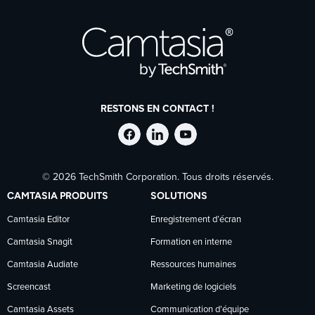
RESTONS EN CONTACT !
Suivre
Suivre
Suivre
© 2026 TechSmith Corporation. Tous droits réservés.
TechSmith
TechSmith
TechSmith
CAMTASIA PRODUITS
SOLUTIONS
sur
sur
sur
Camtasia Editor
Enregistrement d’écran
Camtasia Snagit
Formation en interne
Facebook
LinkedIn
YouTube
Camtasia Audiate
Ressources humaines
Screencast
Marketing de logiciels
Camtasia Assets
Communication d’équipe