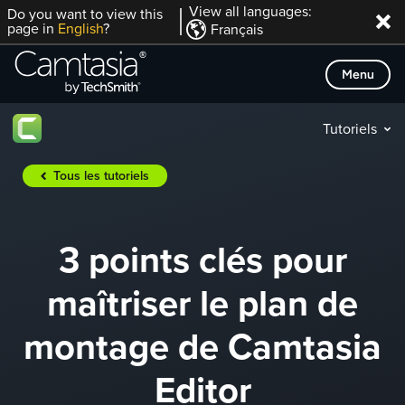
Passer
View all languages:
Do you want to view this
page in
English
?
Français
directement
au
Menu
contenu
Tutoriels
Tous les tutoriels
3 points clés pour
maîtriser le plan de
montage de Camtasia
Editor