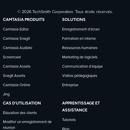
Suivre
Suivre
Suivre
© 2026 TechSmith Corporation. Tous droits réservés.
TechSmith
TechSmith
TechSmith
CAMTASIA PRODUITS
SOLUTIONS
sur
sur
sur
Camtasia Editor
Enregistrement d’écran
Camtasia Snagit
Formation en interne
Facebook
LinkedIn
YouTube
Camtasia Audiate
Ressources humaines
Screencast
Marketing de logiciels
Camtasia Assets
Communication d’équipe
Snagit Assets
Vidéos pédagogiques
Camtasia Online
Entreprise
Jing
CAS D’UTILISATION
APPRENTISSAGE ET
ASSISTANCE
Éducation des clients
Tutoriels
Modifier un enregistrement de
réunion
Blog